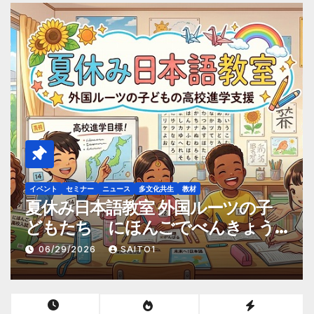
VIDEO MOVIE
イベント
セミナー
ニュース
メディア掲載
交流事業
多文化共生
教材
Youtube 堀井恵子先生講演「日本
語カウンセラーの実践」動画まとめ
ました。
06/24/2026
SAITO1