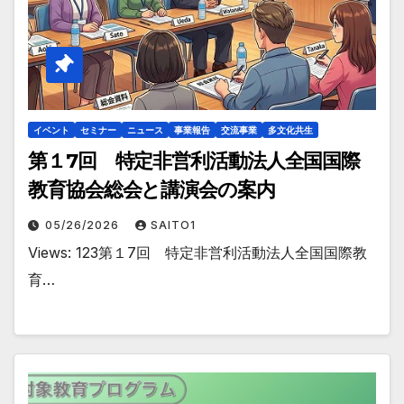
イベント
セミナー
ニュース
事業報告
交流事業
多文化共生
第１7回 特定非営利活動法人全国国際
教育協会総会と講演会の案内
05/26/2026
SAITO1
Views: 123第１7回 特定非営利活動法人全国国際教
育…