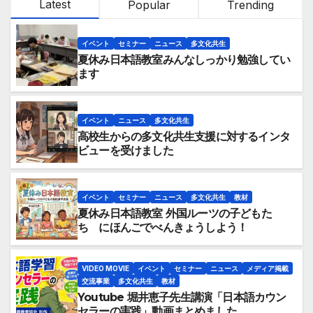
Latest
Popular
Trending
イベント
セミナー
ニュース
多文化共生
夏休み日本語教室みんなしっかり勉強してい
ます
イベント
ニュース
多文化共生
高校生からの多文化共生支援に対するインタ
ビューを受けました
イベント
セミナー
ニュース
多文化共生
教材
夏休み日本語教室 外国ルーツの子どもた
ち にほんごでべんきょうしよう！
VIDEO MOVIE
イベント
セミナー
ニュース
メディア掲載
交流事業
多文化共生
教材
Youtube 堀井恵子先生講演「日本語カウン
セラーの実践」動画まとめました。