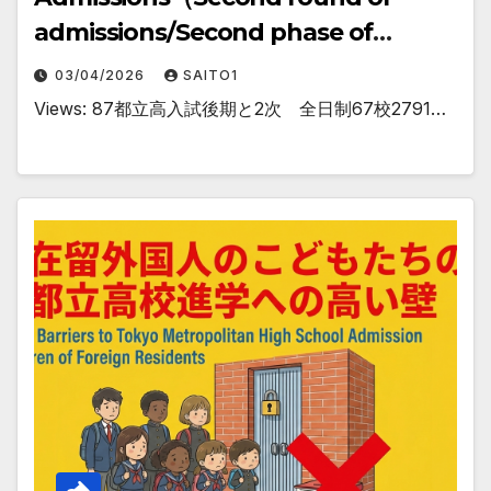
admissions/Second phase of
application ）
03/04/2026
SAITO1
Views: 87都立高入試後期と2次 全日制67校2791…