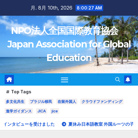
Skip
月. 8月 10th, 2026
8:00:30 AM
to
content
NPO法人全国国際教育協会
Japan Association for Global
Education
Top Tags
多文化共生
ブラジル移民
在留外国人
クラウドファンディング
進学ガイダンス
JICA
jice
夏休み日本語教室 外国ルーツの子どもたち にほんごでべんきょうし