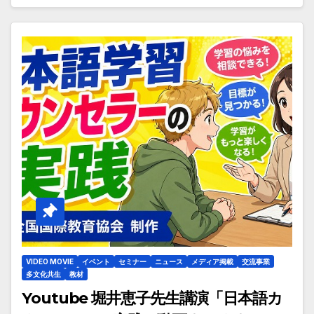
VIDEO MOVIE
イベント
セミナー
ニュース
メディア掲載
交流事業
多文化共生
教材
Youtube 堀井恵子先生講演「日本語カ