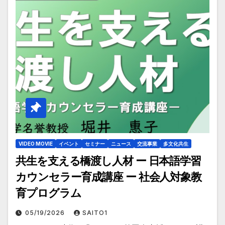
VIDEO MOVIE
イベント
セミナー
ニュース
交流事業
多文化共生
共生を支える橋渡し人材 ー 日本語学習
カウンセラー育成講座 ー 社会人対象教
育プログラム
05/19/2026
SAITO1