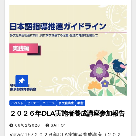
イベント
セミナー
ニュース
多文化共生
教材
２０２６年DLA実施者養成講座参加報告
06/02/2026
SAITO1
Views: 167２０２６年DLA実施者養成講座（２０２