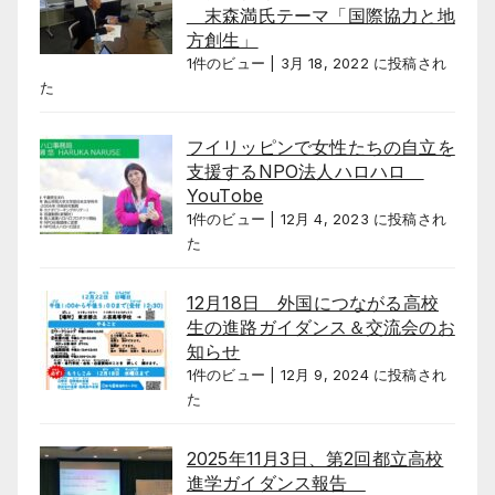
末森満氏テーマ「国際協力と地
方創生」
1件のビュー
|
3月 18, 2022 に投稿され
た
フイリッピンで女性たちの自立を
支援するNPO法人ハロハロ
YouTobe
1件のビュー
|
12月 4, 2023 に投稿され
た
12月18日 外国につながる高校
生の進路ガイダンス＆交流会のお
知らせ
1件のビュー
|
12月 9, 2024 に投稿され
た
2025年11月3日、第2回都立高校
進学ガイダンス報告