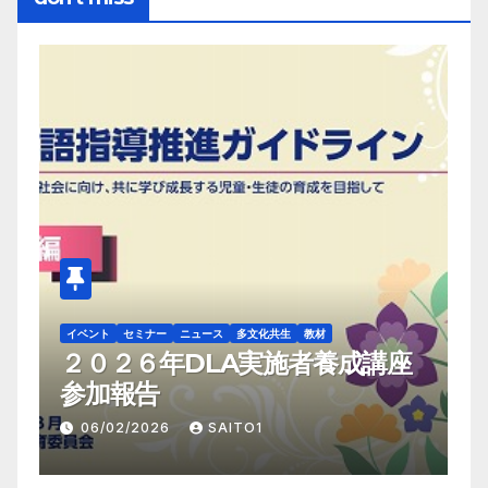
イベント
セミナー
ニュース
多文化共生
教材
イ
日
２０２６年DLA実施者養成講座
画
参加報告
06/02/2026
SAITO1