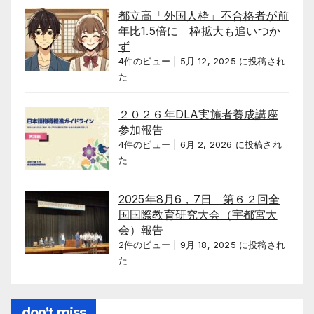
都立高「外国人枠」不合格者が前
年比1.5倍に 枠拡大も追いつか
ず
4件のビュー
|
5月 12, 2025 に投稿され
た
２０２６年DLA実施者養成講座
参加報告
4件のビュー
|
6月 2, 2026 に投稿され
た
2025年8月6，7日 第６２回全
国国際教育研究大会（宇都宮大
会）報告
2件のビュー
|
9月 18, 2025 に投稿され
た
don’t miss