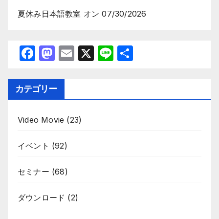
夏休み日本語教室
オン 07/30/2026
F
M
E
X
Li
共
a
a
m
n
有
c
st
ail
e
カテゴリー
e
o
b
d
Video Movie
(23)
o
o
o
n
イベント
(92)
k
セミナー
(68)
ダウンロード
(2)