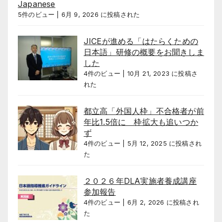
Japanese
5件のビュー
|
6月 9, 2026 に投稿された
JICEが進める「はたらくための
日本語」研修の概要をお聞きしま
した
4件のビュー
|
10月 21, 2023 に投稿さ
れた
都立高「外国人枠」不合格者が前
年比1.5倍に 枠拡大も追いつか
ず
4件のビュー
|
5月 12, 2025 に投稿され
た
２０２６年DLA実施者養成講座
参加報告
4件のビュー
|
6月 2, 2026 に投稿され
た