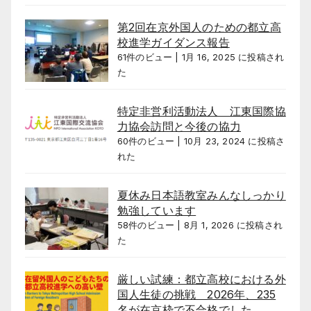
第2回在京外国人のための都立高
校進学ガイダンス報告
61件のビュー
|
1月 16, 2025 に投稿され
た
特定非営利活動法人 江東国際協
力協会訪問と今後の協力
60件のビュー
|
10月 23, 2024 に投稿さ
れた
夏休み日本語教室みんなしっかり
勉強しています
58件のビュー
|
8月 1, 2026 に投稿され
た
厳しい試練：都立高校における外
国人生徒の挑戦 2026年、235
名が在京枠で不合格でした。