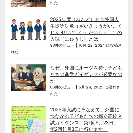
れた
2025年度（ねんど）在京外国人
生徒等対象（ざいきょうがいこく
じん せいと とう たいしょう）の
入試（にゅうし）とは
93件のビュー
|
10月 22, 2024 に投稿さ
れた
なぜ、外国にルーツを持つ子ども
たちの進学ガイダンスが必要なの
か
86件のビュー
|
5月 28, 2025 に投稿さ
れた
2026年入試にそなえて、外国に
つながる子どもたちの都立高校入
試ガイダンス、第1回9月23日、
第2回11月3日に行います