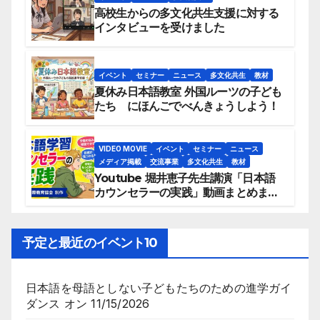
高校生からの多文化共生支援に対する
インタビューを受けました
イベント
セミナー
ニュース
多文化共生
教材
夏休み日本語教室 外国ルーツの子ども
たち にほんごでべんきょうしよう！
VIDEO MOVIE
イベント
セミナー
ニュース
メディア掲載
交流事業
多文化共生
教材
Youtube 堀井恵子先生講演「日本語
カウンセラーの実践」動画まとめまし
た。
予定と最近のイベント10
日本語を母語としない子どもたちのための進学ガイ
ダンス
オン 11/15/2026