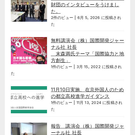
財団のインタビューをうけまし
た。
2件のビュー
|
6月 5, 2026 に投稿され
た
無料講演会（株）国際開発ジャー
ナル社 社長
末森満氏テーマ「国際協力と地
方創生」
1件のビュー
|
3月 15, 2022 に投稿され
た
11月10日実施、在京外国人のため
の都立高校進学ガイダンス
1件のビュー
|
11月 13, 2024 に投稿され
た
報告 講演会（株）国際開発ジャ
ーナル社 社長