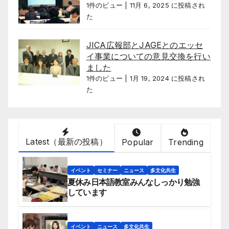
1件のビュー
|
11月 6, 2025 に投稿され
た
JICA広報部とJAGEとのエッセ
イ事業についての意見交換を行い
ました
1件のビュー
|
1月 19, 2024 に投稿され
た
Latest（最新の投稿）
Popular
Trending
イベント
セミナー
ニュース
多文化共生
夏休み日本語教室みんなしっかり勉強
しています
イベント
ニュース
多文化共生