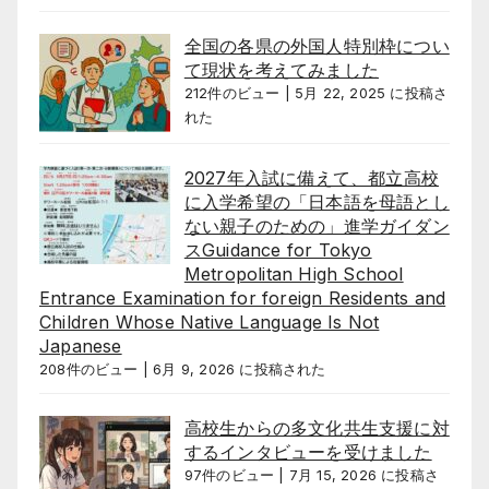
全国の各県の外国人特別枠につい
て現状を考えてみました
212件のビュー
|
5月 22, 2025 に投稿さ
れた
2027年入試に備えて、都立高校
に入学希望の「日本語を母語とし
ない親子のための」進学ガイダン
スGuidance for Tokyo
Metropolitan High School
Entrance Examination for foreign Residents and
Children Whose Native Language Is Not
Japanese
208件のビュー
|
6月 9, 2026 に投稿された
高校生からの多文化共生支援に対
するインタビューを受けました
97件のビュー
|
7月 15, 2026 に投稿さ