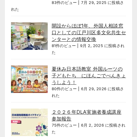
83件のビュー
|
7月 29, 2025 に投稿さ
れた
開設からほぼ1年、外国人相談窓
口としての江戸川区多文化共生セ
ンターとの情報交換
81件のビュー
|
9月 2, 2025 に投稿され
た
夏休み日本語教室 外国ルーツの
子どもたち にほんごでべんきょ
うしよう！
80件のビュー
|
6月 29, 2026 に投稿さ
れた
２０２６年DLA実施者養成講座
参加報告
75件のビュー
|
6月 2, 2026 に投稿され
た