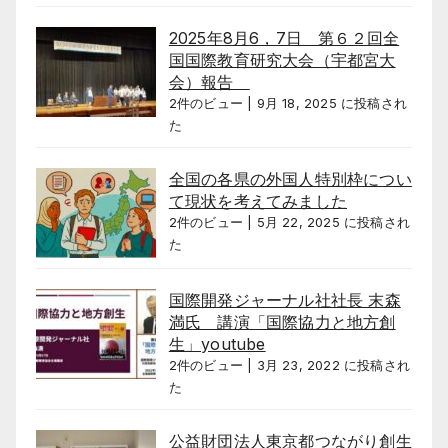
2025年8月6，7日 第６２回全
国国際教育研究大会（宇都宮大
会）報告
2件のビュー
|
9月 18, 2025 に投稿され
た
全国の各県の外国人特別枠につい
て現状を考えてみました
2件のビュー
|
5月 22, 2025 に投稿され
た
国際開発ジャーナル社社長 末森
満氏 講演「国際協力と地方創
生」youtube
2件のビュー
|
3月 23, 2022 に投稿され
た
公益財団法人東京都つながり創生