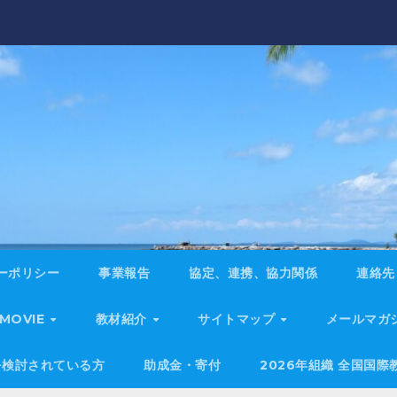
ーポリシー
事業報告
協定、連携、協力関係
連絡先
 MOVIE
教材紹介
サイトマップ
メールマガ
を検討されている方
助成金・寄付
2026年組織 全国国際