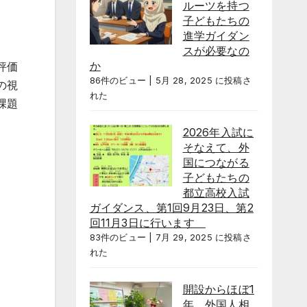
ルーツを持つ
子どもたちの
進学ガイダン
スが必要なの
か
評価
86件のビュー
|
5月 28, 2025 に投稿さ
の視
れた
課題
2026年入試に
そなえて、外
国につながる
子どもたちの
都立高校入試
ガイダンス、第1回9月23日、第2
回11月3日に行います
83件のビュー
|
7月 29, 2025 に投稿さ
れた
開設からほぼ1
年、外国人相