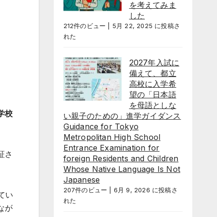
を考えてみま
した
212件のビュー
|
5月 22, 2025 に投稿さ
れた
2027年入試に
備えて、都立
高校に入学希
望の「日本語
を母語としな
学校
い親子のための」進学ガイダンス
Guidance for Tokyo
Metropolitan High School
Entrance Examination for
証さ
foreign Residents and Children
Whose Native Language Is Not
Japanese
207件のビュー
|
6月 9, 2026 に投稿さ
てい
れた
なが