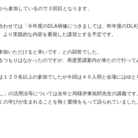
度から参加しているので３回目となります。
わせでは「今年度のDLA研修につきましては、昨年度のDLA
、より実践的な内容を重視した講習とする予定です。
参加いただけると幸いです」との回答でした。
るつもりはなかったのですが、再度受講案内が来たので行って
は１２０名以上の参加でしたが今回は４０人弱と会場にはゆと
さし」の活用法等については去年と同様伊東祐郎先生の講義です
多くの学びが生まれることを熱く愛情をもって語られていました