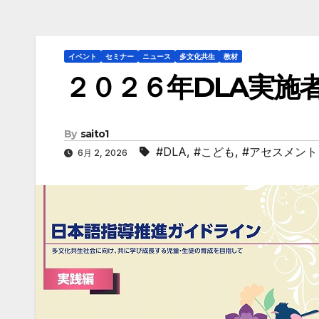
イベント
セミナー
ニュース
多文化共生
教材
２０２６年DLA実施
By
saito1
#DLA
,
#こども
,
#アセスメント
6月 2, 2026