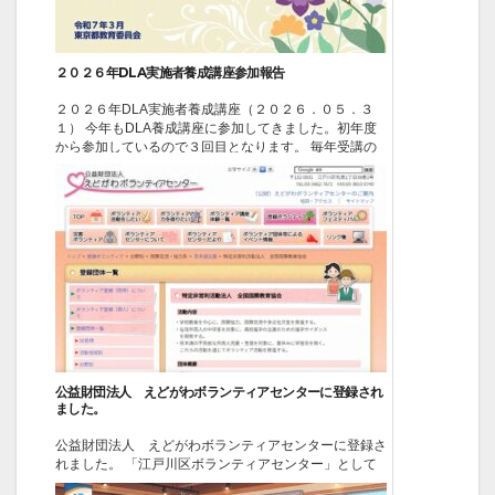
２０２６年DLA実施者養成講座参加報告
２０２６年DLA実施者養成講座（２０２６．０５．３
１） 今年もDLA養成講座に参加してきました。初年度
から参加しているので３回目となります。 毎年受講の
必要性があるのかとの都教委への問い合わせでは「今年
度のDLA研修につきましては、昨年度のDLA実地状況を
踏まえ、今年も引き続き実地するにあたり、より実践的
な...
2026-06-02
イベント
公益財団法人 えどがわボランティアセンターに登録され
ました。
公益財団法人 えどがわボランティアセンターに登録さ
れました。 「江戸川区ボランティアセンター」として
江戸川区が直接運営をしてきましたが、平成２５年４月