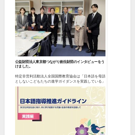
2026-06-09
イベント
公益財団法人東京都つながり創生財団のインタビューをう
けました。
特定非営利活動法人全国国際教育協会は「日本語を母語
としないこどもたちの進学ガイダンスを実践している」
グループのひとつとして、公益財団法人東京都つながり
創生財団のインタビューを受けました。 外国人の子ど
もたちの不就学や就学不明などが増加していいます 日
本では外国人の就労者が増加しています。当然、就労者
の家族と...
2026-06-05
イベント