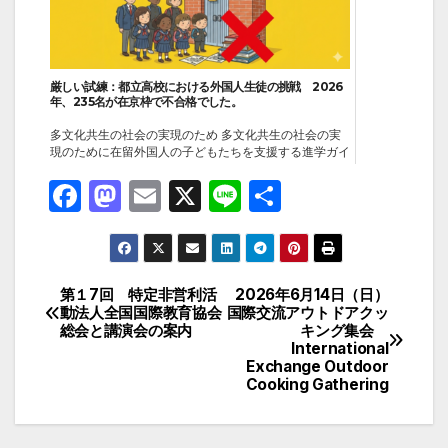
イベント
厳しい試練：都立高校における外国人生徒の挑戦 2026
年、235名が在京枠で不合格でした。
多文化共生の社会の実現のため 多文化共生の社会の実
現のために在留外国人の子どもたちを支援する進学ガイ
ダンスを実施しています。在留外国人だけの特別枠受検
F
M
E
X
Li
共
の仕組みがありますが、その枠は狭く、今年も大量の不
合格者がでました。少しでも緩和できるように、ガイダ
a
a
m
n
有
ンスやZOOM相談などで支援を続けています。外国人の
子どもたちは、日...
c
st
ail
e
2026-02-09
ニュース
e
o
第１7回 特定非営利活
2026年6月14日（日）
投
動法人全国国際教育協会
国際交流アウトドアクッ
b
d
総会と講演会の案内
キング集会
稿
o
o
International
Exchange Outdoor
ナ
o
n
Cooking Gathering
k
ビ