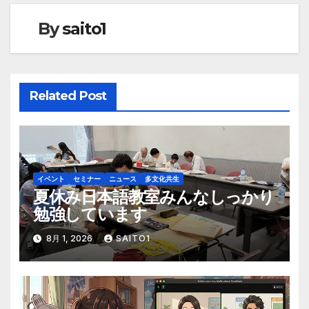
ゲ
By
saito1
ー
シ
ョ
Related Post
ン
イベント
セミナー
ニュース
多文化共生
夏休み日本語教室みんなしっかり
勉強しています
8月 1, 2026
SAITO1