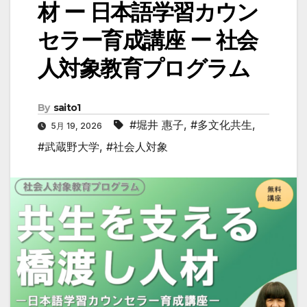
材 ー 日本語学習カウン
セラー育成講座 ー 社会
人対象教育プログラム
By
saito1
#堀井 惠子
,
#多文化共生
,
5月 19, 2026
#武蔵野大学
,
#社会人対象