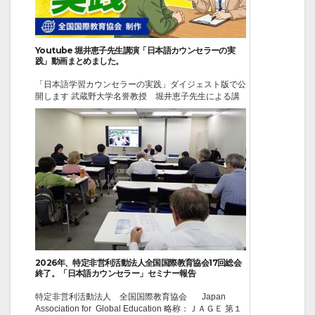
Youtube 堀井恵子先生講演「日本語カウンセラーの実
践」動画まとめました。
「日本語学習カウンセラーの実践」ダイジェスト版で公
開します 武蔵野大学名誉教授 堀井恵子先生による講
演をコンパクトにまとめました。 日本で、学んだり、
就労する外国人とどのように接したらよいか、ポイント
をまとめてくれました。とても勉強になるビデオです。
ぜひ一度ご覧ください。気づきがあります。19分にま
とめました。 ...
2026-06-24
イベント
2026年、特定非営利活動法人全国国際教育協会17回総会
終了。「日本語カウンセラー」セミナー報告
特定非営利活動法人 全国国際教育協会 Japan
Association for Global Education 略称：ＪＡＧＥ 第１