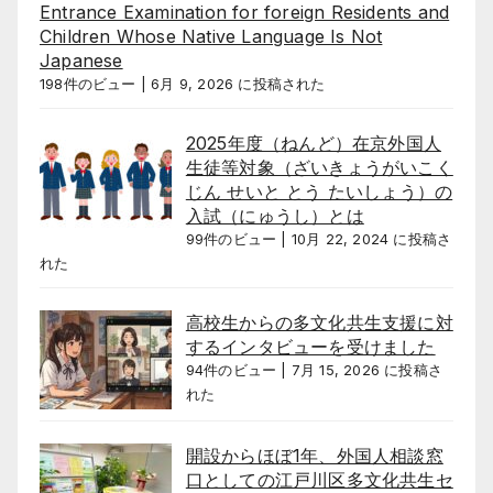
Entrance Examination for foreign Residents and
Children Whose Native Language Is Not
Japanese
198件のビュー
|
6月 9, 2026 に投稿された
2025年度（ねんど）在京外国人
生徒等対象（ざいきょうがいこく
じん せいと とう たいしょう）の
入試（にゅうし）とは
99件のビュー
|
10月 22, 2024 に投稿さ
れた
高校生からの多文化共生支援に対
するインタビューを受けました
94件のビュー
|
7月 15, 2026 に投稿さ
れた
開設からほぼ1年、外国人相談窓
口としての江戸川区多文化共生セ