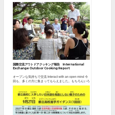
７回 総 会 日 時 令和8年６月１8日（木）１４
時４０分～１５時３０分 会 場 新宿第一生命ビ...
2026-06-19
イベント
国際交流アウトドアクッキング報告 International
Exchange Outdoor Cooking Report
オープンな気持ちで交流 Interact with an open mind 今
回も、多くの方に集まってもらえました。もちろんいろ
いろな国の方と楽しい話ができました。国際交流の基本
は、オープンな気持ちで、話を聞いててみることにつき
ます。いろいろな発見ができます。英語ができなくと
も、やさしい日本語を相手が理解して...
2026-06-14
イベント