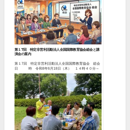
からは、「公益財団法人」が民営するボランティアセン
ターとして生まれ変わり、現在に至っています。 江戸
川区は、令和３年度に策定した理念条例に基づき「とも
に生...
2026-05-28
ニュース
第１7回 特定非営利活動法人全国国際教育協会総会と講
演会の案内
第１7回 特定非営利活動法人全国国際教育協会 総会
日 時 令和8年6月18日（木） １４時４０分～
１５時３０分 会 場 一般財団法人「日本国際協
力センター」JICE 住所 東京都新宿区西新宿２丁目７
番１号 新宿第一生命ビル１６階 セミナー室 開会
式 １４：４０～ ...
2026-05-26
イベント