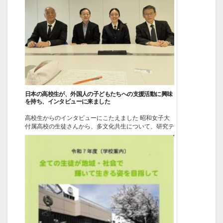
2026-04-30
イベント
日本の高校生が、外国人の子どもたちへの支援活動に興味
を持ち、インタビューに来ました
高校生からのインタビューにこたえました 昭和女子大
付属高校の生徒さんから、多文化共生について、研究テ
ーマとして、現場の話をインタビューしたいという連絡
がきました。日本の高校生がこのテーマに取り組んでく
れるのは、外国人の子どもたちの支援を続けている私た
ちにとってはとてもうれしい活動です。理事会に来てい
ただき、直接本...
2026-03-19
ニュース