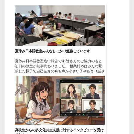
夏休み日本語教室みんなしっかり勉強しています
夏休み日本語教室途中報告です 皆さんのご協力のもと
初日の教室が無事終わりました。 授業始めはみんな緊
張した様子で自己紹介の時も声が小さい子やあまり話さ
ない子もいましたが 先生がたとの楽しいやり取りでだ
んだん笑い声も聞こえるようになり、帰宅時には皆さん
笑顔で来週もまた来ると言いながら帰っていきました。
低学年...
2026-08-01
イベント
高校生からの多文化共生支援に対するインタビューを受け