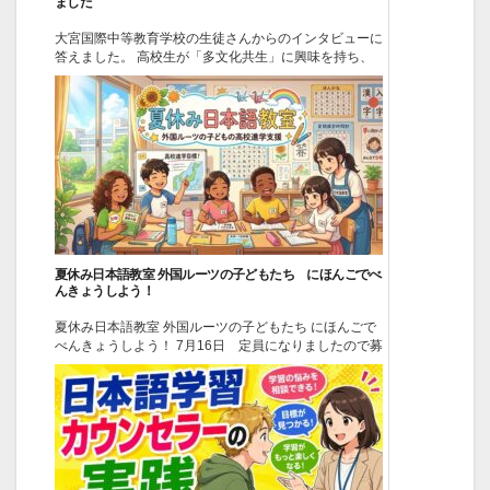
ました
大宮国際中等教育学校の生徒さんからのインタビューに
答えました。 高校生が「多文化共生」に興味を持ち、
探求学習の研究課題としてくれるのはとてもうれしいで
す。 外国ルーツの子どもたちへのいじめについて 文科
省が発表したデータによれば2024年度に認知された
「いじめ」の件数は76万9022件で、前年度から5%増加
し...
2026-07-15
イベント
夏休み日本語教室 外国ルーツの子どもたち にほんごでべ
んきょうしよう！
夏休み日本語教室 外国ルーツの子どもたち にほんごで
べんきょうしよう！ 7月16日 定員になりましたので募
集を終了します ありがとうございました。 特定非営利
活動法人全国国際教育協会 場所(ばしょ)：小松川(こま
つがわ)さくらホール 第(だい)３集会室(しゅうかいしつ)
住所(じゅうしょ)...
2026-06-29
イベント