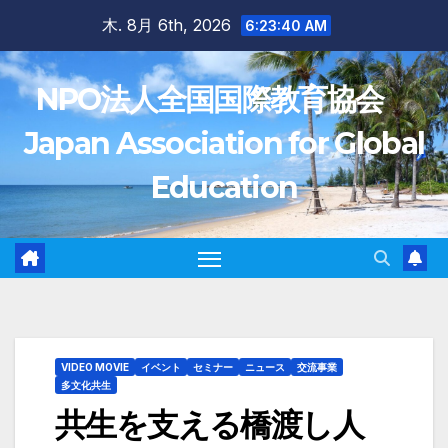
Skip
木. 8月 6th, 2026
6:23:42 AM
to
content
NPO法人全国国際教育協会
Japan Association for Global
Education
VIDEO MOVIE
イベント
セミナー
ニュース
交流事業
多文化共生
共生を支える橋渡し人