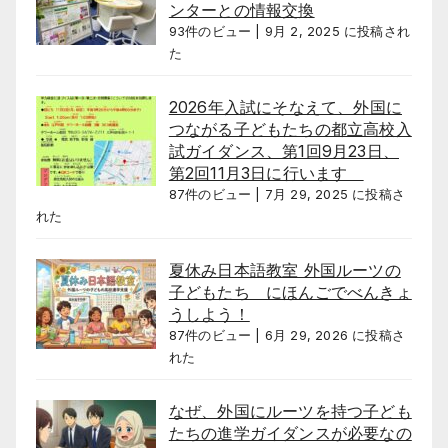
ンターとの情報交換
93件のビュー
|
9月 2, 2025 に投稿され
た
2026年入試にそなえて、外国に
つながる子どもたちの都立高校入
試ガイダンス、第1回9月23日、
第2回11月3日に行います
87件のビュー
|
7月 29, 2025 に投稿さ
れた
夏休み日本語教室 外国ルーツの
子どもたち にほんごでべんきょ
うしよう！
87件のビュー
|
6月 29, 2026 に投稿さ
れた
なぜ、外国にルーツを持つ子ども
たちの進学ガイダンスが必要なの