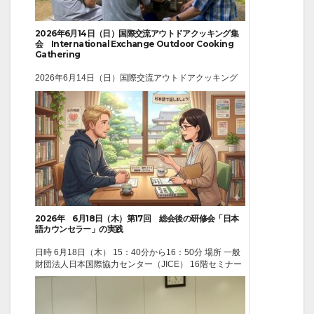
2026年6月14日（日）国際交流アウトドアクッキング集
会 International Exchange Outdoor Cooking
Gathering
2026年6月14日（日）国際交流アウトドアクッキング
集会 International Exchange Outdoor Cooking
Gathering 6月14日（日）実施します。スタッフは9時
から、開始は10時からです。 The event will be held on
Sunday, June 14....
2026-05-01
イベント
2026年 6月18日（木）第17回 総会後の研修会「日本
語カウンセラー」の実践
日時 6月18日（木） 15：40分から16：50分 場所 一般
財団法人日本国際協力センター（JICE） 16階セミナー
ルーム テーマ「日本語学習カウンセラー」 の実践 講
師 堀井惠子（ほりい けいこ）武蔵野大学・名誉教授
※どなたも参加できますが、ご予約お願いします
（webinfo＠kokusaiken.or...