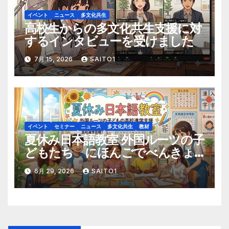
イベント
ニュース
多文化共生
高校生からの多文化共生支援に対
するインタビューを受けました
7月 15, 2026
SAITO1
イベント
セミナー
ニュース
多文化共生
教材
夏休み日本語教室 外国ルーツの子
どもたち にほんごでべんきょ
うしよう！
6月 29, 2026
SAITO1