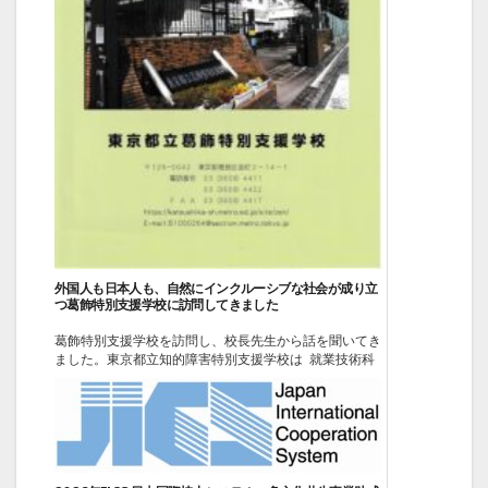
外国人も日本人も、自然にインクルーシブな社会が成り立
つ葛飾特別支援学校に訪問してきました
葛飾特別支援学校を訪問し、校長先生から話を聞いてき
ました。東京都立知的障害特別支援学校は 就業技術科
及び 職能開発科 と普通科があります 特別支援学校に
は 視覚障害、聴覚障害、肢体不自由特別支援学校、知
的障害特別支援学校、病弱特別支援学校 の種類があ
り、幼稚部、小学部、中学部、高等部とありますが ...
2026-03-13
ニュース