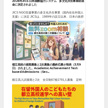
2026年JICS 日本国際協力システム 多文化共生事業助成
金に決定されました
JICS NGO支援事業の多文化共生事業（国内在住外国人
支援）に決定 JICSは、1989年の設立以来、日本の政府
開発援助（ODA）のうち主に無償資金協力と技術協力
に関する調達業務に携わってきました。近年では、上記
以外にも有償資金協力（円借款）に関連した審査業務
や、国際機関や外国政府が行う国際協力活動に関する業
務を実...
2026-03-13
ニュース
都立高校の後期募集と2次募集の最終応募が発表（3月9
日）されました。Academic Achievement Test-
based Admissions（Sec...
都立高入試後期と2次 全日制67校2791人募集 定時
制は7校で485人 令和８年度都立高等学校第一学年生徒
分割後期募集･全日制課程等第二次募集 zoomでの無料
進学相談受け付けます。webinfo @kokusaiken.org ※発
表内容、東京都教育員会の元ページを確認すること 3月
9日 取り下げ、再提...
2026-03-04