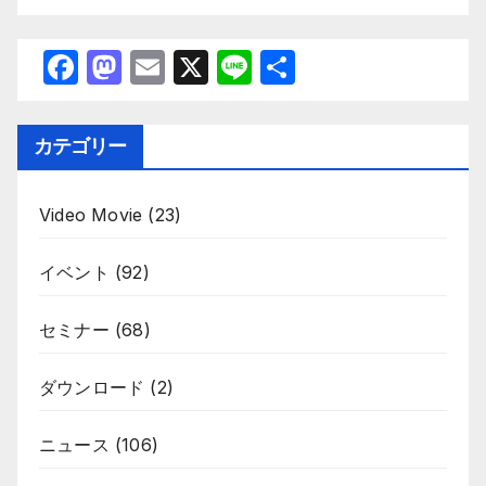
F
M
E
X
Li
共
a
a
m
n
有
c
st
ail
e
カテゴリー
e
o
b
d
Video Movie
(23)
o
o
o
n
イベント
(92)
k
セミナー
(68)
ダウンロード
(2)
ニュース
(106)