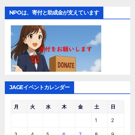
NPOは、寄付と助成金が支えています
JAGEイベントカレンダー
月
火
水
木
金
土
日
1
2
3
4
5
6
7
8
9