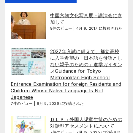
中国六朝文化写真展・講演会に参
加して
8件のビュー
|
4月 9, 2017 に投稿された
2027年入試に備えて、都立高校
に入学希望の「日本語を母語とし
ない親子のための」進学ガイダン
スGuidance for Tokyo
Metropolitan High School
Entrance Examination for foreign Residents and
Children Whose Native Language Is Not
Japanese
7件のビュー
|
6月 9, 2026 に投稿された
ＤＬＡ（外国人児童生徒のための
対話型アセスメント)について
7件のビュー
|
7月 19, 2025 に投稿され