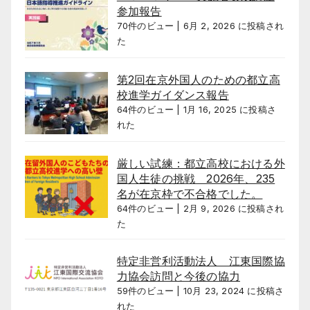
参加報告
70件のビュー
|
6月 2, 2026 に投稿され
た
第2回在京外国人のための都立高
校進学ガイダンス報告
64件のビュー
|
1月 16, 2025 に投稿さ
れた
厳しい試練：都立高校における外
国人生徒の挑戦 2026年、235
名が在京枠で不合格でした。
64件のビュー
|
2月 9, 2026 に投稿され
た
特定非営利活動法人 江東国際協
力協会訪問と今後の協力
59件のビュー
|
10月 23, 2024 に投稿さ
れた