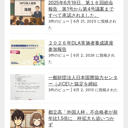
2025年6月19日 第１６回総会
報告 第1号から第4号議案まで
すべて承認されました。
3件のビュー
|
6月 21, 2025 に投稿され
た
２０２６年DLA実施者養成講座
参加報告
3件のビュー
|
6月 2, 2026 に投稿され
た
一般財団法人日本国際協力センタ
ー（JICE)と協定を締結
3件のビュー
|
9月 2, 2013 に投稿された
都立高「外国人枠」不合格者が前
年比1.5倍に 枠拡大も追いつか
ず