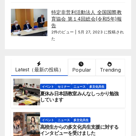
特定非営利活動法人 全国国際教
育協会 第１4回総会(令和5年)報
告
2件のビュー
|
5月 27, 2023 に投稿され
た
Latest（最新の投稿）
Popular
Trending
イベント
セミナー
ニュース
多文化共生
夏休み日本語教室みんなしっかり勉強
しています
イベント
ニュース
多文化共生
高校生からの多文化共生支援に対する
インタビューを受けました