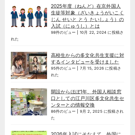
2025年度（ねんど）在京外国人
生徒等対象（ざいきょうがいこく
じん せいと とう たいしょう）の
入試（にゅうし）とは
98件のビュー
|
10月 22, 2024 に投稿さ
れた
高校生からの多文化共生支援に対
するインタビューを受けました
95件のビュー
|
7月 15, 2026 に投稿さ
れた
開設からほぼ1年、外国人相談窓
口としての江戸川区多文化共生セ
ンターとの情報交換
86件のビュー
|
9月 2, 2025 に投稿され
た
2026年入試にそなえて、外国に