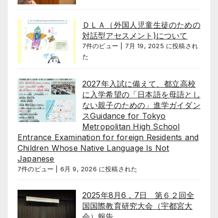
ＤＬＡ（外国人児童生徒のための
対話型アセスメント)について
7件のビュー
|
7月 19, 2025 に投稿され
た
2027年入試に備えて、都立高校
に入学希望の「日本語を母語とし
ない親子のための」進学ガイダン
スGuidance for Tokyo
Metropolitan High School
Entrance Examination for foreign Residents and
Children Whose Native Language Is Not
Japanese
7件のビュー
|
6月 9, 2026 に投稿された
2025年8月6，7日 第６２回全
国国際教育研究大会（宇都宮大
会）報告