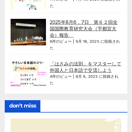
た
2025年8月6，7日 第６２回全
国国際教育研究大会（宇都宮大
会）報告
6件のビュー
|
9月 18, 2025 に投稿され
た
「はさみの法則」をマスターして
外国人と日本語で交流しよう
4件のビュー
|
8月 6, 2023 に投稿され
た
don’t miss