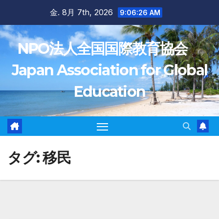
Skip
金. 8月 7th, 2026
9:06:27 AM
to
content
NPO法人全国国際教育協会
Japan Association for Global
Education
タグ:
移民