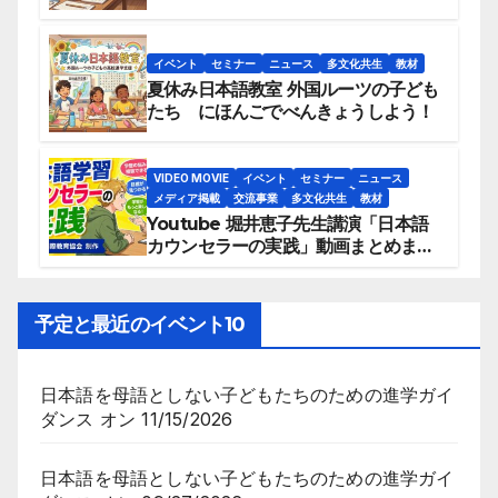
イベント
セミナー
ニュース
多文化共生
教材
夏休み日本語教室 外国ルーツの子ども
たち にほんごでべんきょうしよう！
VIDEO MOVIE
イベント
セミナー
ニュース
メディア掲載
交流事業
多文化共生
教材
Youtube 堀井恵子先生講演「日本語
カウンセラーの実践」動画まとめまし
た。
予定と最近のイベント10
日本語を母語としない子どもたちのための進学ガイ
ダンス
オン 11/15/2026
日本語を母語としない子どもたちのための進学ガイ