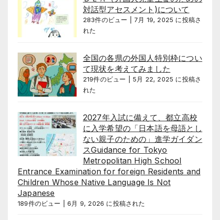
対話型アセスメント)について
283件のビュー
|
7月 19, 2025 に投稿さ
れた
全国の各県の外国人特別枠につい
て現状を考えてみました
219件のビュー
|
5月 22, 2025 に投稿さ
れた
2027年入試に備えて、都立高校
に入学希望の「日本語を母語とし
ない親子のための」進学ガイダン
スGuidance for Tokyo
Metropolitan High School
Entrance Examination for foreign Residents and
Children Whose Native Language Is Not
Japanese
189件のビュー
|
6月 9, 2026 に投稿された