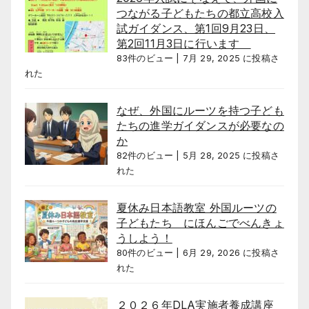
つながる子どもたちの都立高校入
試ガイダンス、第1回9月23日、
第2回11月3日に行います
83件のビュー
|
7月 29, 2025 に投稿さ
れた
なぜ、外国にルーツを持つ子ども
たちの進学ガイダンスが必要なの
か
82件のビュー
|
5月 28, 2025 に投稿さ
れた
夏休み日本語教室 外国ルーツの
子どもたち にほんごでべんきょ
うしよう！
80件のビュー
|
6月 29, 2026 に投稿さ
れた
２０２６年DLA実施者養成講座