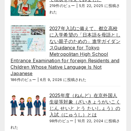
219件のビュー
|
5月 22, 2025 に投稿さ
れた
2027年入試に備えて、都立高校
に入学希望の「日本語を母語とし
ない親子のための」進学ガイダン
スGuidance for Tokyo
Metropolitan High School
Entrance Examination for foreign Residents and
Children Whose Native Language Is Not
Japanese
186件のビュー
|
6月 9, 2026 に投稿された
2025年度（ねんど）在京外国人
生徒等対象（ざいきょうがいこく
じん せいと とう たいしょう）の
入試（にゅうし）とは
98件のビュー
|
10月 22, 2024 に投稿さ
れた