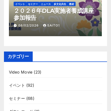
イベント
セミナー
ニュース
多文化共生
教材
イ
日
２０２６年DLA実施者養成講座
画
参加報告
06/02/2026
SAITO1
カテゴリー
Video Movie
(23)
イベント
(92)
セミナー
(68)