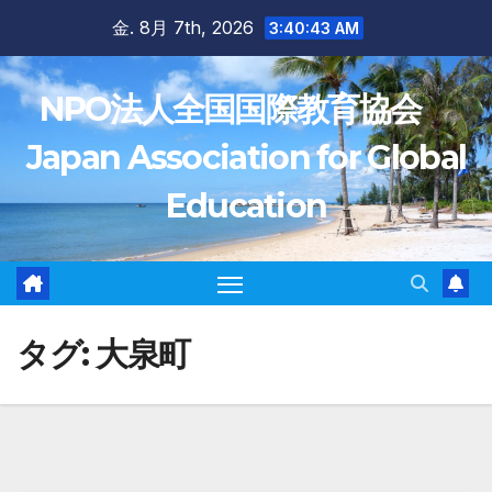
Skip
金. 8月 7th, 2026
3:40:44 AM
to
content
NPO法人全国国際教育協会
Japan Association for Global
Education
タグ:
大泉町