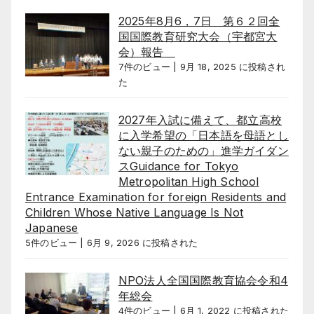
2025年8月6，7日 第６２回全
国国際教育研究大会（宇都宮大
会）報告
7件のビュー
|
9月 18, 2025 に投稿され
た
2027年入試に備えて、都立高校
に入学希望の「日本語を母語とし
ない親子のための」進学ガイダン
スGuidance for Tokyo
Metropolitan High School
Entrance Examination for foreign Residents and
Children Whose Native Language Is Not
Japanese
5件のビュー
|
6月 9, 2026 に投稿された
NPO法人全国国際教育協会令和4
年総会
4件のビュー
|
6月 1, 2022 に投稿された