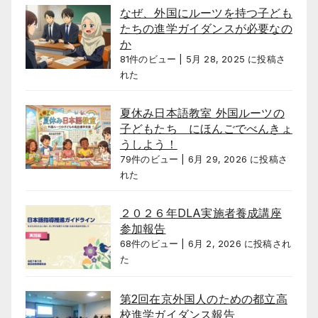
なぜ、外国にルーツを持つ子ども
たちの進学ガイダンスが必要なの
か
81件のビュー
|
5月 28, 2025 に投稿さ
れた
夏休み日本語教室 外国ルーツの
子どもたち にほんごでべんきょ
うしよう！
79件のビュー
|
6月 29, 2026 に投稿さ
れた
２０２６年DLA実施者養成講座
参加報告
68件のビュー
|
6月 2, 2026 に投稿され
た
第2回在京外国人のための都立高
校進学ガイダンス報告