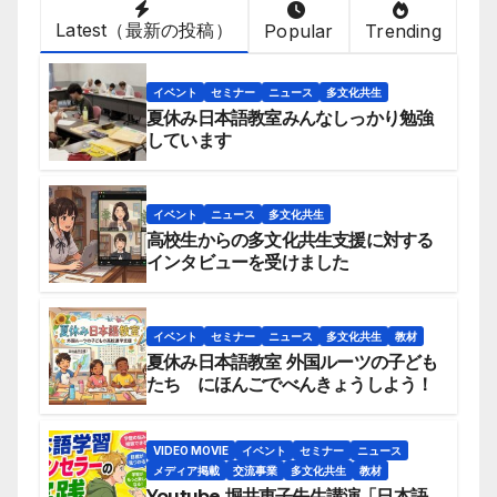
Latest（最新の投稿）
Popular
Trending
イベント
セミナー
ニュース
多文化共生
夏休み日本語教室みんなしっかり勉強
しています
イベント
ニュース
多文化共生
高校生からの多文化共生支援に対する
インタビューを受けました
イベント
セミナー
ニュース
多文化共生
教材
夏休み日本語教室 外国ルーツの子ども
たち にほんごでべんきょうしよう！
VIDEO MOVIE
イベント
セミナー
ニュース
メディア掲載
交流事業
多文化共生
教材
Youtube 堀井恵子先生講演「日本語