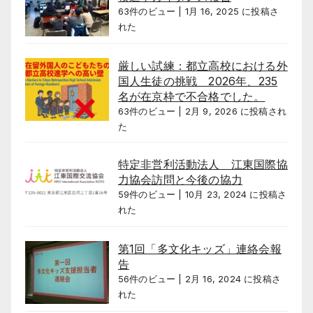
63件のビュー
|
1月 16, 2025 に投稿さ
れた
厳しい試練：都立高校における外
国人生徒の挑戦 2026年、235
名が在京枠で不合格でした。
63件のビュー
|
2月 9, 2026 に投稿され
た
特定非営利活動法人 江東国際協
力協会訪問と今後の協力
59件のビュー
|
10月 23, 2024 に投稿さ
れた
第1回「多文化キッズ」連絡会報
告
56件のビュー
|
2月 16, 2024 に投稿さ
れた