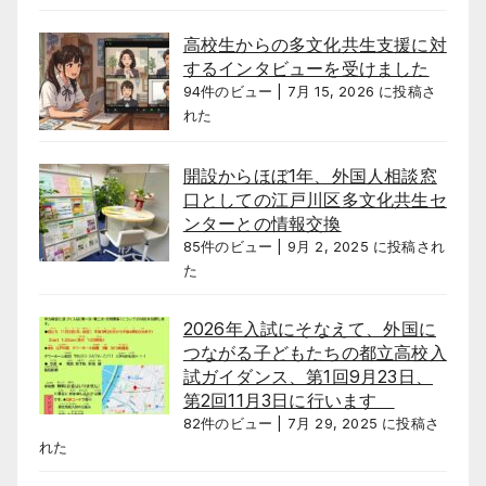
高校生からの多文化共生支援に対
するインタビューを受けました
94件のビュー
|
7月 15, 2026 に投稿さ
れた
開設からほぼ1年、外国人相談窓
口としての江戸川区多文化共生セ
ンターとの情報交換
85件のビュー
|
9月 2, 2025 に投稿され
た
2026年入試にそなえて、外国に
つながる子どもたちの都立高校入
試ガイダンス、第1回9月23日、
第2回11月3日に行います
82件のビュー
|
7月 29, 2025 に投稿さ
れた