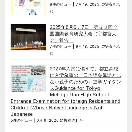
8件のビュー
|
7月 19, 2025 に投稿され
た
2025年8月6，7日 第６２回全
国国際教育研究大会（宇都宮大
会）報告
7件のビュー
|
9月 18, 2025 に投稿され
た
2027年入試に備えて、都立高校
に入学希望の「日本語を母語とし
ない親子のための」進学ガイダン
スGuidance for Tokyo
Metropolitan High School
Entrance Examination for foreign Residents and
Children Whose Native Language Is Not
Japanese
5件のビュー
|
6月 9, 2026 に投稿された